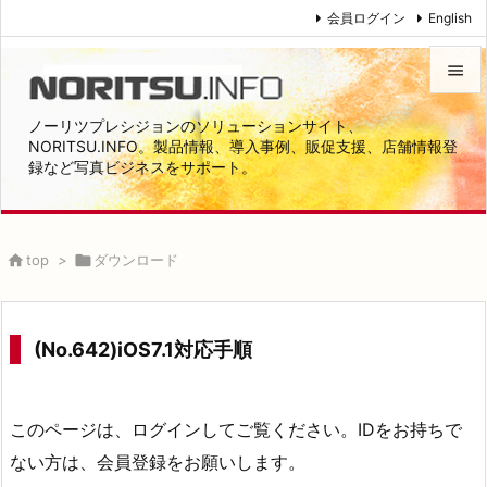
会員ログイン
English


ノーリツプレシジョンのソリューションサイト、
メニュ
NORITSU.INFO。製品情報、導入事例、販促支援、店舗情報登
録など写真ビジネスをサポート。

サイド

前へ

top
>

ダウンロード

次へ

(No.642)iOS7.1対応手順
検索
このページは、ログインしてご覧ください。IDをお持ちで
ない方は、会員登録をお願いします。