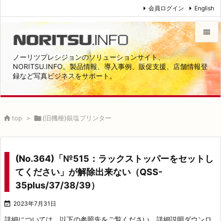
会員ログイン
English


ノーリツプレシジョンのソリューションサイト、
メニュ
NORITSU.INFO。製品情報、導入事例、販促支援、店舗情報登
録など写真ビジネスをサポート。

サイド

前へ

top
>

(旧機種)銀塩プリンター

次へ

(No.364)「№515：ラックストッパーをセットし
検索
てください」が解除出来ない（QSS-
35plus/37/38/39）

2023年7月31日
詳細については、以下の参照先をご覧ください。
詳細説明ダウンロ