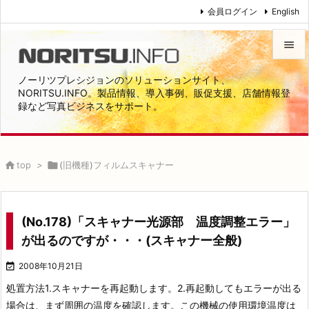
会員ログイン
English


ノーリツプレシジョンのソリューションサイト、
メニュ
NORITSU.INFO。製品情報、導入事例、販促支援、店舗情報登
録など写真ビジネスをサポート。

サイド

前へ

top
>

(旧機種)フィルムスキャナー

次へ

(No.178)「スキャナー光源部 温度調整エラー」
検索
が出るのですが・・・(スキャナー全般)

2008年10月21日
処置方法
1.スキャナーを再起動します。
2.再起動してもエラーが出る
場合は、まず周囲の温度を確認します。
この機械の使用環境温度は