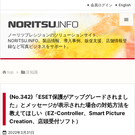
会員ログイン
English


ノーリツプレシジョンのソリューションサイト、
メニュ
NORITSU.INFO。製品情報、導入事例、販促支援、店舗情報登
録など写真ビジネスをサポート。

サイド

前へ

top
>

豆知識

次へ

(No.342)「ESET保護がアップグレードされまし
検索
た」とメッセージが表示された場合の対処方法を
教えてほしい（EZ-Controller、Smart Picture
Creation、店頭受付ソフト）

2022年3月31日